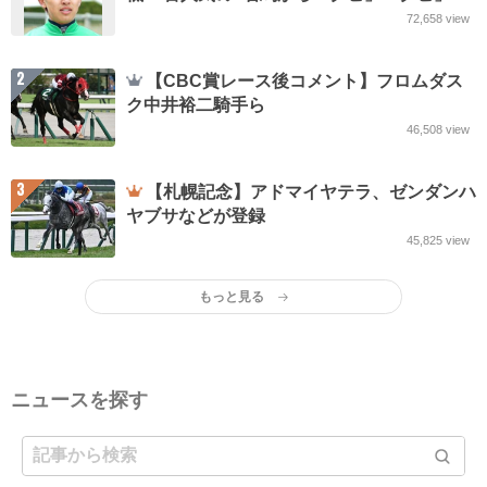
「クビ」「クビ」差の2着も 中京10R
72,658
view
2
【CBC賞レース後コメント】フロムダス
ク中井裕二騎手ら
46,508
view
3
【札幌記念】アドマイヤテラ、ゼンダンハ
ヤブサなどが登録
45,825
view
もっと見る
ニュースを探す