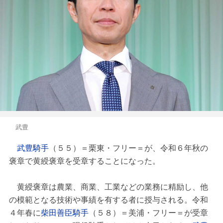
武豊
武豊騎手
（５５）＝栗東・フリー＝が、令和６年秋の
褒章で黄綬褒章を受章することになった。
黄綬褒章は農業、商業、工業などの業務に精励し、他
の模範となる技術や事績を有する者に授与される。令和
４年春に
柴田善臣騎手
（５８）＝美浦・フリー＝が受章