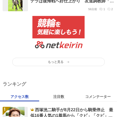
テラは復帰戦へ好仕上がり 友道調教師「い
つ見ても締まった体でした」
56分前
1
2
もっと見る
ランキング
アクセス数
注目数
コメンテーター
1
西塚洸二騎手が8月22日から騎乗停止 最
低16番人気の1着馬から「クビ」「クビ」