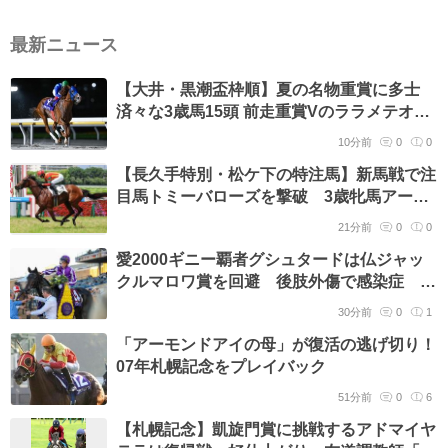
最新ニュース
【大井・黒潮盃枠順】夏の名物重賞に多士
済々な3歳馬15頭 前走重賞Vのララメテオは
8枠14番
10分前
0
0
【長久手特別・松ケ下の特注馬】新馬戦で注
目馬トミーバローズを撃破 3歳牝馬アーリ
ーハーベストに期待
21分前
0
0
愛2000ギニー覇者グシュタードは仏ジャッ
クルマロワ賞を回避 後肢外傷で感染症 当
日JRAが馬券発売
30分前
0
1
「アーモンドアイの母」が復活の逃げ切り！
07年札幌記念をプレイバック
51分前
0
6
【札幌記念】凱旋門賞に挑戦するアドマイヤ