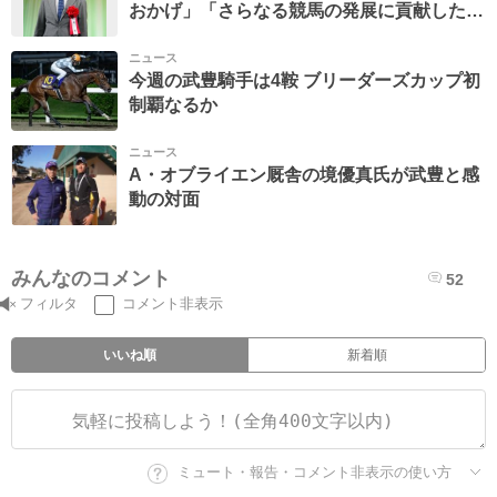
おかげ」「さらなる競馬の発展に貢献した
い」
ニュース
今週の武豊騎手は4鞍 ブリーダーズカップ初
制覇なるか
ニュース
A・オブライエン厩舎の境優真氏が武豊と感
動の対面
みんなのコメント
52
フィルタ
コメント非表示
いいね順
新着順
ミュート・報告・コメント非表示の使い方