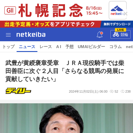
LIVE
競輪
トップ
ニュース
レース
A I
予想
UMAIビルダー
コラム
net
武豊が黄綬褒章受章 ＪＲＡ現役騎手では柴
田善臣に次ぐ２人目「さらなる競馬の発展に
貢献していきたい」
2024年11月02日(土) 06:00
52
238