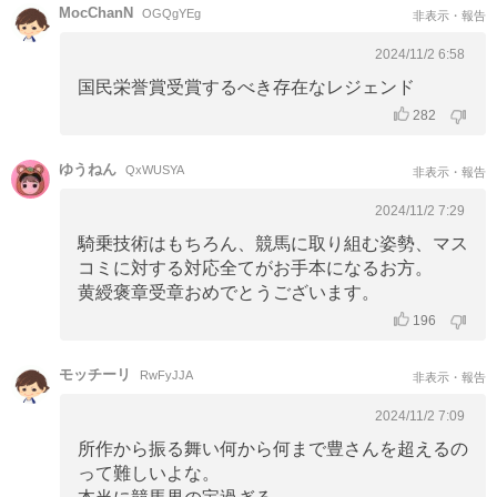
MocChanN
OGQgYEg
非表示・報告
2024/11/2 6:58
国民栄誉賞受賞するべき存在なレジェンド
282
ゆうねん
QxWUSYA
非表示・報告
2024/11/2 7:29
騎乗技術はもちろん、競馬に取り組む姿勢、マス
コミに対する対応全てがお手本になるお方。
黄綬褒章受章おめでとうございます。
196
モッチーリ
RwFyJJA
非表示・報告
2024/11/2 7:09
所作から振る舞い何から何まで豊さんを超えるの
って難しいよな。